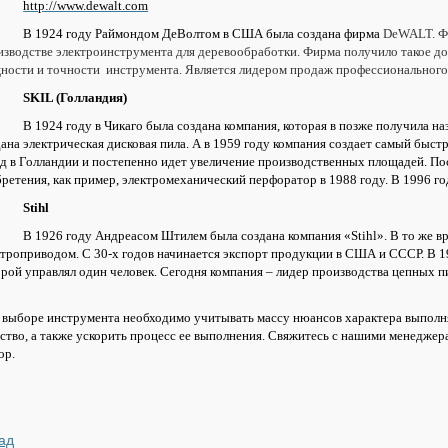
http://www.dewalt.com
В 1924 году Раймондом ДеВолтом в США была создана фирма
DeWALT. Фи
изводстве электроинструмента для деревообработки. Фирма получило такое до
ности и точности инструмента. Является лидером продаж профессиональног
SKIL (Голландия)
В 1924 году в Чикаго была создана компания, которая в позже получила на
дана электрическая дисковая пила. А в 1959 году компания создает самый быс
од в Голландии и постепенно идет увеличение производственных площадей. По
бретения, как пример, электромеханический перфоратор в 1988 году. В 1996 г
Stihl
В 1926 году Андреасом Штилем была создана компания «Stihl». В то же вр
ктроприводом. С 30-х годов начинается экспорт продукции в США и СССР. В 1
орой управлял один человек. Сегодня компания – лидер производства цепных пи
 выборе инструмента необходимо учитывать массу нюансов характера выполня
ество, а также ускорить процесс ее выполнения. Свяжитесь с нашими менеджер
ор.
ад