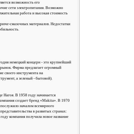
ляется возможность его
ичие сети электропитания. Возможно
лжительная работа и высокая стоимость
юче-смазочных материалов. Недостатки
обильность.
годня немецкий концерн - это крупнейший
й рынок. Фирма предлагает огромный
ие своего инструмента на
румент, а зеленый - бытовой).
де Нагоя. В 1958 году начинается
компания создает бренд «Makita». В 1970
то послужило началом всемирного
представительства в развитых странах:
 году компания получила новое название