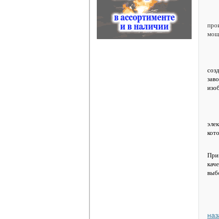
про
мощ
соз
зав
изо
эле
кот
При
кач
выб
наз