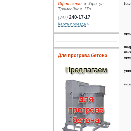
Офис-склад:
г. Уфа, ул.
Инс
Трамвайная, 17а
240-17-17
(347)
Карта проезда
про
под
име
Для прогрева бетона
при
уни
мож