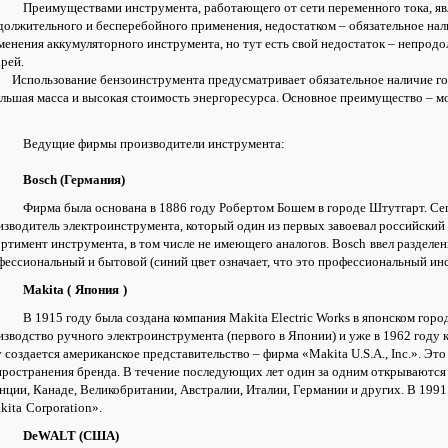
Преимуществами инструмента, работающего от сети переменного тока, яв
должительного и бесперебойного применения, недостатком – обязательное нал
менения аккумуляторного инструмента, но тут есть свой недостаток – непродо
арей.
ользование бензоинструмента предусматривает обязательное наличие гор
ольшая масса и высокая стоимость энергоресурса. Основное преимущество – м
Ведущие фирмы производители инструмента:
Bosch (Германия)
Фирма была основана в 1886 году Робертом Бошем в городе Штутгарт. Се
изводитель электроинструмента, который один из первых завоевал российски
ортимент инструмента, в том числе не имеющего аналогов. Bosch
ввел разделен
фессиональный и бытовой (синий цвет означает, что это профессиональный инст
Makita (
Япония
)
В 1915 году была создана компания Makita Electric Works в японском горо
изводство ручного электроинструмента (первого в Японии) и уже в 1962 году 
 создается американское представительство – фирма «Makita U.S.A., Inc.». Э
пространения бренда. В течение последующих лет один за одним открываются 
нции, Канаде, Великобритании, Австралии, Италии, Германии и других. В 1991
kita
Corporation».
DeWALT (США)