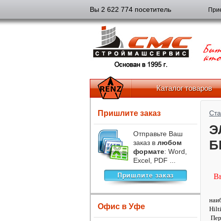
Вы 2 622 774 посетитель
Прие
Каталог товаров
Пришлите заказ
Ста
Э
Отправьте Ваш
Б
заказ в
любом
формате
: Word,
Excel, PDF ...
Пришлите заказ
В
наиб
Офис в Уфе
Hilt
Пер