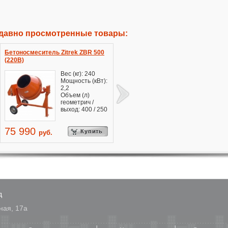
давно просмотренные товары:
Бетоносмеситель Zitrek ZBR 500
(220В)
Вес (кг): 240
Мощность (кВт):
2,2
Объем (л)
геометрич /
выход: 400 / 250
75 990
Купить
руб.
д
ная, 17а