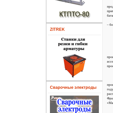
про
при
бат
Исп
– б
ZITREK
про
асс
про
про
Сварочные электроды
году
рас
Фра
«Ma