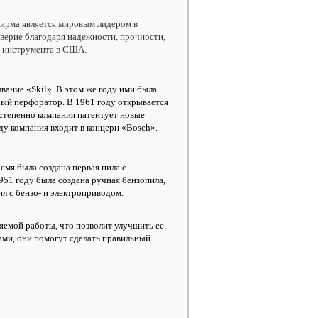
рма является мировым лидером в
верие благодаря надежности, прочности,
о инструмента в США.
звание «Skil». В этом же году ими была
трый перфоратор. В 1961 году открывается
степенно компания патентует новые
оду компания входит в концерн «Bosch».
емя была создана первая пила с
951 году была создана ручная бензопила,
л с бензо- и электроприводом.
емой работы, что позволит улучшить ее
ами, они помогут сделать правильный