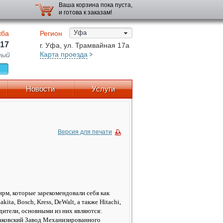
Ваша корзина пока пуста,
и готова к заказам!
Уфа
жба
Регион
-17
г. Уфа, ул. Трамвайная 17а
Карта проезда
ный
Новости
Услуги
Версия для печати
м, которые зарекомендовали себя как
a, Bosch, Kress, DeWalt, а также Hitachi,
дители, основными из них являются:
аковский Завод Механизированного