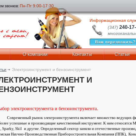
Пн-Пт 9:00-17:30
м звонков:
Информационная слу
240-17
(347)
многоканаль
Вам перезвонить?
О компании
Контакты
Статьи
тьи
Электроинструмент и бензоинструмент
ЛЕКТРОИНСТРУМЕНТ И
ЕНЗОИНСТРУМЕНТ
ыбор электроинструмента и бензоинструмента.
Современный рынок электроинструмента включает множество ведущих фир
олее успешные и производящие качественный инструмент. К ним относятся Makit
i, Sparky, Skil
и другие. Определенный сектор заняли и отечественные произво
мская Научно-Производственная Приборостроительная Компания (ППК), Кон