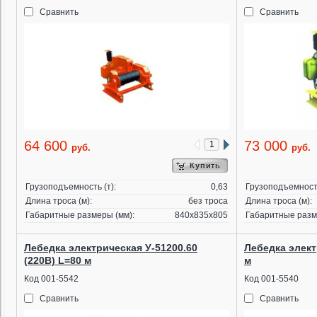
Сравнить
Сравнить
64 600
73 000
руб.
руб.
Купить
Грузоподъемность (т):
0,63
Грузоподъемность
Длина троса (м):
без троса
Длина троса (м):
Габаритные размеры (мм):
840х835х805
Габаритные разм
Лебедка электрическая У-51200.60
Лебедка элект
(220В) L=80 м
м
Код 001-5542
Код 001-5540
Сравнить
Сравнить