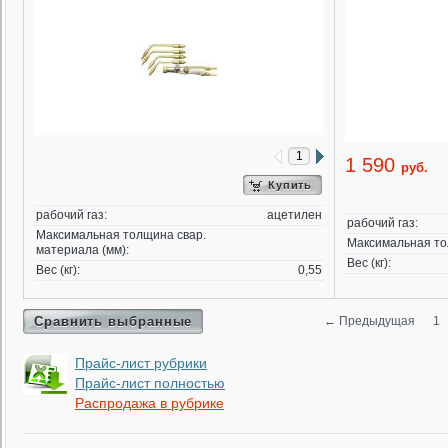
1 590
руб.
Купить
рабочий газ:
ацетилен
рабочий газ:
Максимальная толщина свар.
Максимальная то
материала (мм):
Вес (кг):
Вес (кг):
0,55
Сравнить выбранные
←
Предыдущая
1
Прайс-лист рубрики
Прайс-лист полностью
Распродажа в рубрике