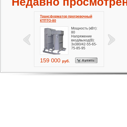
Недавно просмотре
Трансформатор прогревочный
КТПТО-80
Мощность (кВт):
80
Напряжение
вход/выход(В):
3х380/42-55-65-
75-85-95
159 000
Купить
руб.