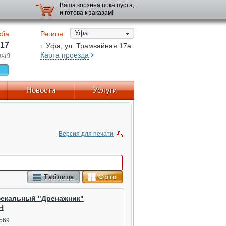
Ваша корзина пока пуста,
и готова к заказам!
Уфа
жба
Регион
-17
г. Уфа, ул. Трамвайная 17а
Карта проезда
ный
Новости
Услуги
Версия для печати
Таблица
Фото
фекальный "Дренажник"
Н
569