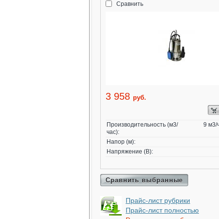
Сравнить
3 958
руб.
Производительность (м3/
9 м3/
час):
Напор (м):
Напряжение (В):
Сравнить выбранные
Прайс-лист рубрики
Прайс-лист полностью