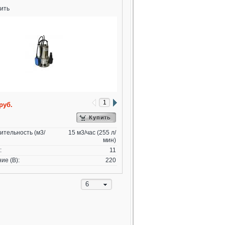
ить
руб.
Купить
ительность (м3/
15 м3/час (255 л/
мин)
:
11
ие (В):
220
6