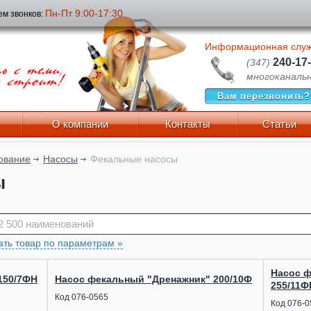
Пн-Пт 9:00-17:30
м звонков:
Информационная слу
240-17
(347)
многоканаль
Вам перезвонить?
О компании
Контакты
Статьи
ование
Насосы
Фекальные насосы
ы
ть товар по параметрам »
Насос 
150/7ФН
Насос фекальный "Дренажник" 200/10Ф
255/11Ф
Код 076-0565
Код 076-0