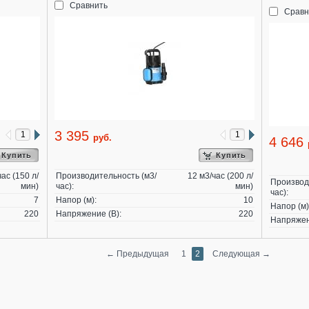
Сравнить
Сравн
3 395
руб.
4 646
Купить
Купить
час (150 л/
Производительность (м3/
12 м3/час (200 л/
Производ
мин)
час):
мин)
час):
7
Напор (м):
10
Напор (м)
220
Напряжение (В):
220
Напряжен
←
Предыдущая
1
2
Следующая
→