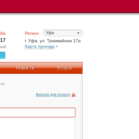
Ваша корзина пока пуста,
и готова к заказам!
Уфа
жба
Регион
-17
г. Уфа, ул. Трамвайная 17а
Карта проезда
ный
Новости
Услуги
лом
Версия для печати