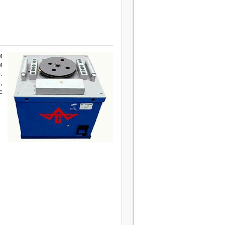
м
м
.
,
с