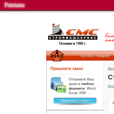
Вы 2 622 774 посетитель
Прие
Каталог товаров
Пришлите заказ
Кат
С
Отправьте Ваш
заказ в
любом
Иск
формате
: Word,
Excel, PDF ...
Пришлите заказ