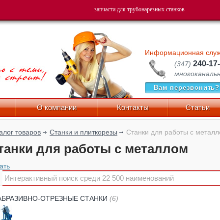
Пн-Пт 9:00-17:30
запчасти для трубонарезных станков
м звонков:
Информационная слу
240-17
(347)
многоканаль
Вам перезвонить?
О компании
Контакты
Статьи
алог товаров
Станки и плиткорезы
Станки для работы с метал
танки для работы с металлом
ать
АБРАЗИВНО-ОТРЕЗНЫЕ СТАНКИ
(6)