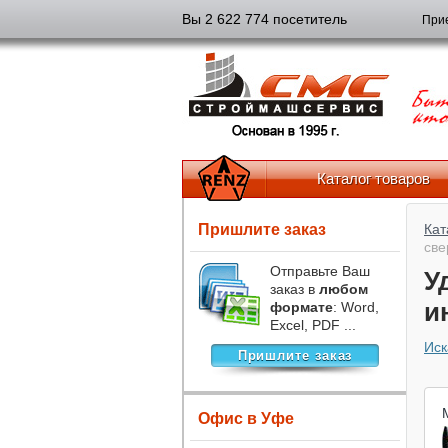
Вы 2 622 774 посетитель
Прие
Каталог товаров
Пришлите заказ
Кат
све
Отправьте Ваш
У
заказ в
любом
и
формате
: Word,
Excel, PDF ...
Иск
Пришлите заказ
Офис в Уфе