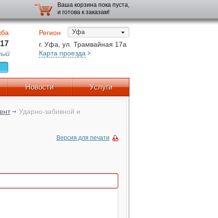
Ваша корзина пока пуста,
и готова к заказам!
Уфа
жба
Регион
-17
г. Уфа, ул. Трамвайная 17а
Карта проезда
ный
Новости
Услуги
ент
Ударно-забивной и
Версия для печати