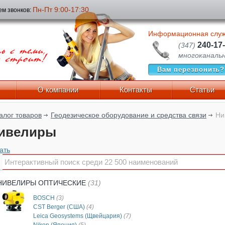
Пн-Пт 9:00-17:30
м звонков:
Информационная слу
240-17
(347)
многоканаль
Вам перезвонить?
О компании
Контакты
Статьи
алог товаров
Геодезическое оборудование и средства связи
Ни
ивелиры
ать
НИВЕЛИРЫ ОПТИЧЕСКИЕ
(31)
BOSCH
(3)
CST Berger (США)
(4)
Leica Geosystems (Щвейцария)
(7)