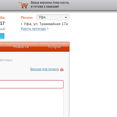
Ваша корзина пока пуста,
и готова к заказам!
Уфа
жба
Регион
-17
г. Уфа, ул. Трамвайная 17а
Карта проезда
ный
Новости
Услуги
велиры
Версия для печати