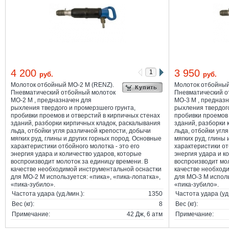
4 200
3 950
руб.
руб.
Молоток отбойный МО-2 М (RENZ).
Молоток отбойный
Купить
Пневматический отбойный молоток
Пневматический о
МО-2 М , предназначен для
МО-3 М , предназ
рыхления твердого и промерзшего грунта,
рыхления твердого
пробивки проемов и отверстий в кирпичных стенах
пробивки проемов 
зданий, разборки кирпичных кладок, раскалывания
зданий, разборки 
льда, отбойки угля различной крепости, добычи
льда, отбойки угл
мягких руд, глины и других горных пород. Основные
мягких руд, глины
характеристики отбойного молотка - это его
характеристики от
энергия удара и количество ударов, которые
энергия удара и к
воспроизводит молоток за единицу времени. В
воспроизводит мол
качестве необходимой инструментальной оснастки
качестве необход
для МО-2 М используется: «пика», «пика-лопатка»,
для МО-3 М исполь
«пика-зубило».
«пика-зубило».
Частота удара (уд./мин.):
1350
Частота удара (уд.
Вес (кг):
8
Вес (кг):
Примечание:
42 Дж, 6 атм
Примечание: