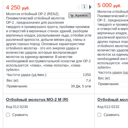
5 000
руб.
4 250
руб.
Молоток отбойный
Молоток отбойный ОР-2 (RENZ).
Купить
Пневматический о
Пневматический отбойный молоток
ОР-3 , предназна
ОР-2 , предназначен для рыхления
твердого и промер
твердого и промерзшего грунта, пробивки проемов
и отверстий в кир
и отверстий в кирпичных стенах зданий, разборки
кирпичных кладок,
кирпичных кладок, раскалывания льда, отбойки угля
различной крепост
различной крепости, добычи мягких руд, глины и
других горных пор
других горных пород. Основные характеристики
отбойного молотка 
отбойного молотка - это его энергия удара и
количество ударов
количество ударов, которые воспроизводит
молоток за единиц
молоток за единицу времени. В качестве
необходимой инст
необходимой инструментальной оснастки для ОР-2
используется: «пи
используется: «пика», «пика-лопатка», «пика-
зубило».
зубило».
Частота удара (уд.
Частота удара (уд./мин.):
1350
Вес (кг):
Вес (кг):
7,4
Примечание:
Примечание:
39 Дж, 5 атм
Отбойный молоток МО-2 М (R)
Отбойный моло
Код 012-0230
Код 012-0232
Сравнить
Сравнить