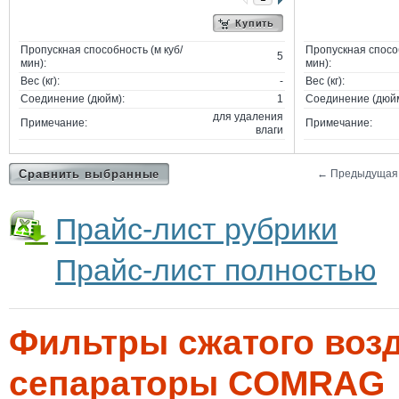
Купить
Пропускная способность (м куб/
Пропускная способ
5
мин):
мин):
Вес (кг):
-
Вес (кг):
Соединение (дюйм):
1
Соединение (дюйм
для удаления
Примечание:
Примечание:
влаги
Сравнить выбранные
←
Предыдущая
Прайс-лист рубрики
Прайс-лист полностью
Фильтры сжатого воз
сепараторы COMRAG