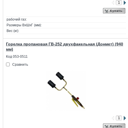
Купить
рабочий газ:
Размеры ВхШхГ (мм):
Вес (кг):
Горелка пропановая ГВ-252 двухфакельная (Донмет) (940
мм)
Код 053-0511
Сравнить
Купить