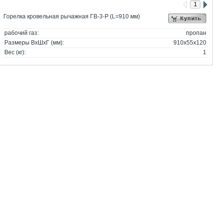
Горелка кровельная рычажная ГВ-3-Р (L=910 мм)
Купить
рабочий газ:
пропан
Размеры ВхШхГ (мм):
910x55x120
Вес (кг):
1