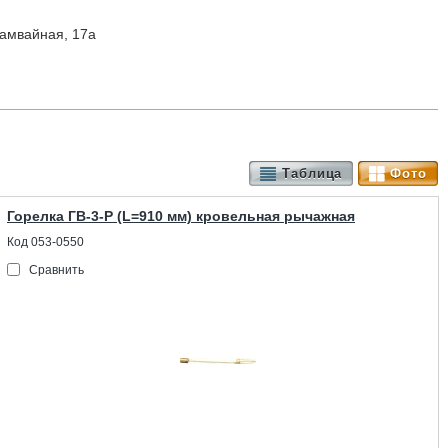
Трамвайная, 17а
Таблица
Фото
Горелка ГВ-3-Р (L=910 мм) кровельная рычажная
Код 053-0550
Сравнить