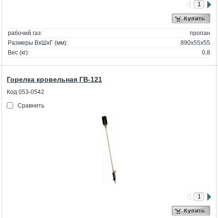
Купить
рабочий газ:
пропан
Размеры ВхШхГ (мм):
890x55x55
Вес (кг):
0,8
Горелка кровельная ГВ-121
Код 053-0542
Сравнить
Купить