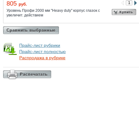
805
руб.
Уровень Профи 2000 мм "Heavy duty" корпус глазок с
Купить
увеличит. действием
Сравнить выбранные
Прайс-лист рубрики
Прайс-лист полностью
Распродажа в рубрике
Распечатать