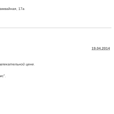
Трамвайная, 17а
19.04.2014
влекательной цене.
ис".