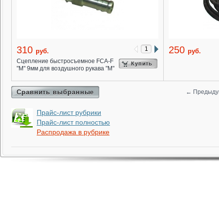
310
250
руб.
руб.
Сцепление быстросъемное FCA-F
Купить
"М" 9мм для воздушного рукава "М"
Сравнить выбранные
←
Предыду
Прайс-лист рубрики
Прайс-лист полностью
Распродажа в рубрике