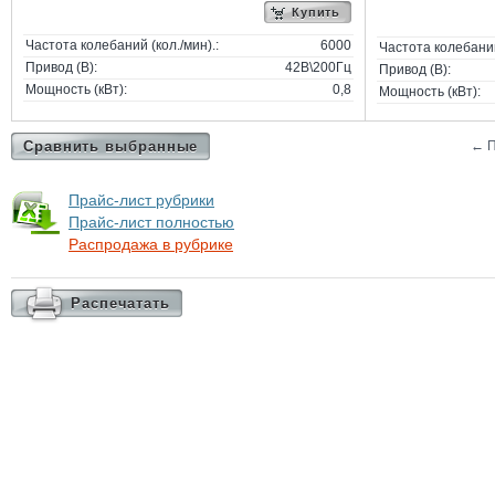
Купить
Частота колебаний (кол./мин).:
6000
Частота колебаний 
Привод (В):
42В\200Гц
Привод (В):
Мощность (кВт):
0,8
Мощность (кВт):
Сравнить выбранные
←
П
Прайс-лист рубрики
Прайс-лист полностью
Распродажа в рубрике
Распечатать